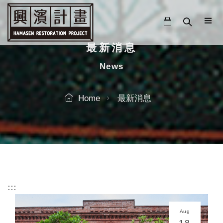
跳
至
主
要
最新消息
內
News
容
Home
最新消息
:::
Aug