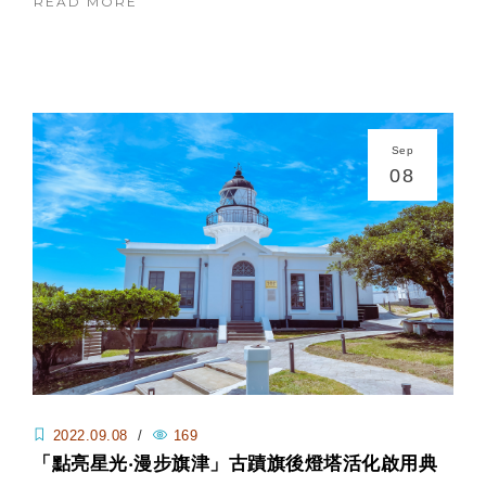
READ MORE
Sep
08
2022.09.08
/
169
「點亮星光‧漫步旗津」古蹟旗後燈塔活化啟用典