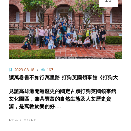
18
2023.08.18
/
167
讀萬卷書不如行萬里路 打狗英國領事館《打狗大
冒險》營隊 號召小幫手一起動腦解救外國商人喬
見證高雄港開港歷史的國定古蹟打狗英國領事館
治
文化園區，兼具豐富的自然生態及人文歷史資
源，是寓教於樂的好....
READ MORE