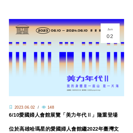
Jun
02
2023.06.02
/
148
6/10愛國婦人會館展覽「美力年代Ⅱ」隆重登場
當日限定包春捲、你買菜我買單 歡迎來哈瑪星
位於高雄哈瑪星的愛國婦人會館繼2022年臺灣文
「湊」熱鬧