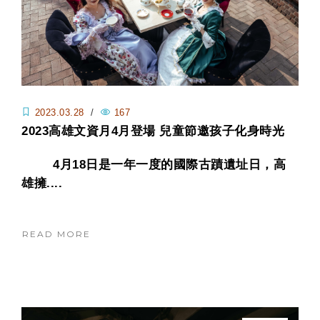
2023.03.28
/
167
2023高雄文資月4月登場 兒童節邀孩子化身時光
偵探 體驗英領館瘋狂午茶、逍遙園日式風情與旗
4月18日是一年一度的國際古蹟遺址日，高
山車站台式童趣
雄擁....
READ MORE