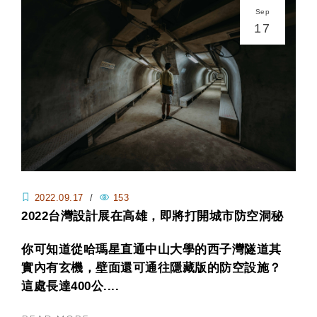
Sep
17
2022.09.17
/
153
2022台灣設計展在高雄，即將打開城市防空洞秘
境。 「部署壽山-西子灣隧道與全民防衛展」
你可知道從哈瑪星直通中山大學的西子灣隧道其
9/19起開放預約！
實內有玄機，壁面還可通往隱藏版的防空設施？
這處長達400公....