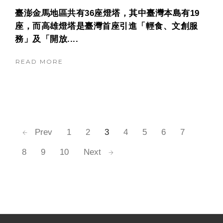
禮
臺澎金馬地區共有36座燈塔，其中臺灣本島有19
座，而高雄燈塔是臺灣首座引進「輕食、文創服
務」及「開放....
READ MORE
Prev
1
2
3
4
5
6
7
8
9
10
Next