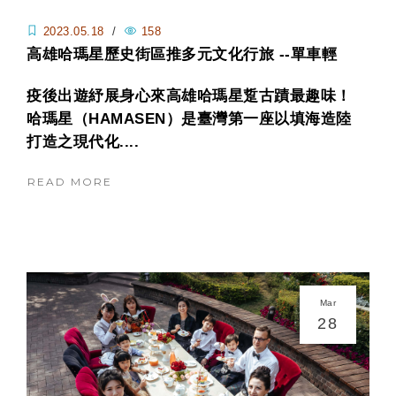
2023.05.18
/
158
高雄哈瑪星歷史街區推多元文化行旅 --單車輕
旅、住宿遊艇套裝體驗 山、港、鐵、町任遨遊
疫後出遊紓展身心來高雄哈瑪星踅古蹟最趣味！
哈瑪星（HAMASEN）是臺灣第一座以填海造陸
打造之現代化....
READ MORE
Mar
28