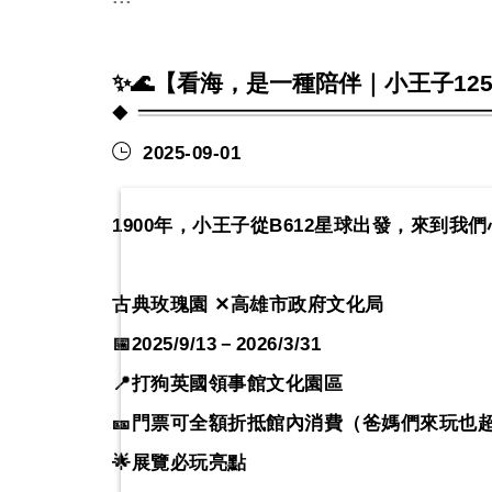
✨🌊【看海，是一種陪伴｜小王子125
2025-09-01
1900
年，小王子從
B612
星球出發，來到我們
古典玫瑰園
✕
高雄市政府文化局
📅
2025/9/13
－
2026/3/31
📍
打狗英國領事館文化園區
🎫
門票可全額折抵館內消費（爸媽們來玩也
🌟
展覽必玩亮點