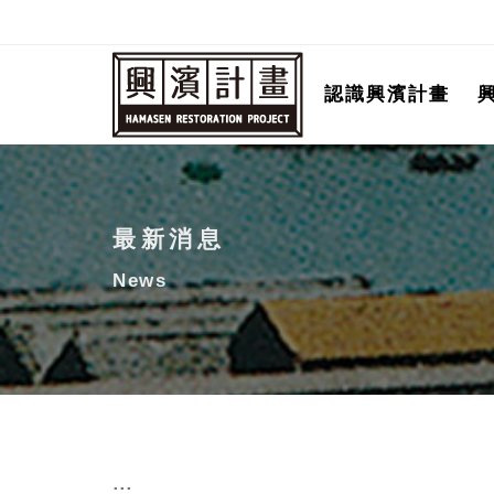
跳
至
主
認識興濱計畫
要
內
容
最新消息
News
:::