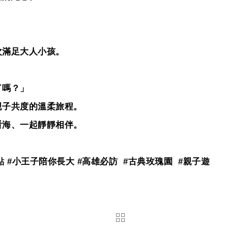
次滿足大人小孩。
了嗎？」
親子共度的溫柔旅程。
看海、一起靜靜相伴。
點
#
小王子陪你長大
#
高雄必訪
#
古典玫瑰園
#
親子遊
返