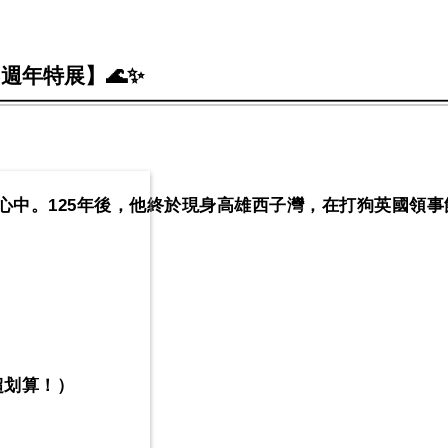
週年特展】🌊✨
心中。
125
年後，他終於現身高雄西子灣，在打狗英國領事
超划算！）