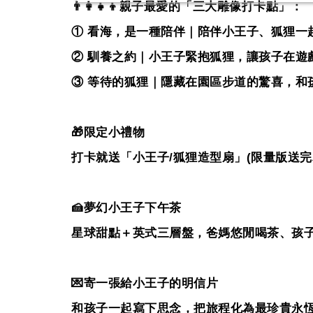
👨‍👩‍👧‍👦
親子最愛的「三大雕像打卡點」：
①
看海，是一種陪伴｜陪伴小王子、狐狸一
②
馴養之約｜小王子緊抱狐狸，讓孩子在遊
③
等待的狐狸｜隱藏在園區步道的驚喜，和
🎁
限定小禮物
打卡就送「小王子
/
狐狸造型扇」
(
限量版送完
🍰
夢幻小王子下午茶
星球甜點＋英式三層盤，爸媽悠閒喝茶、孩
💌
寄一張給小王子的明信片
和孩子一起寫下思念，把旅程化為最珍貴永