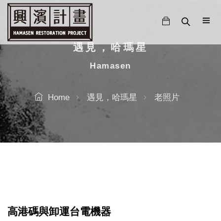
跳
至
主
要
遇見，哈瑪星
內
Hamasen
容
Home
遇見，哈瑪星
老照片
高港碼與卸運台電機器