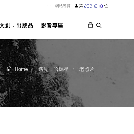
:::
網站導覽
第
位
文創．出版品
影音專區
Home
遇見，哈瑪星
老照片