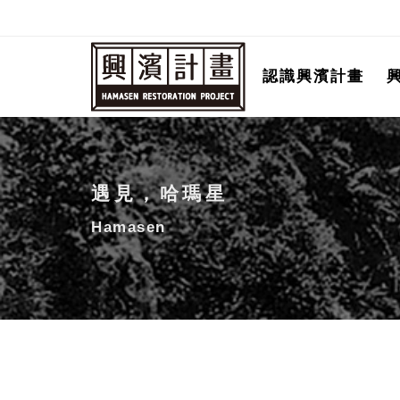
跳
至
主
認識興濱計畫
要
內
容
遇見，哈瑪星
Hamasen