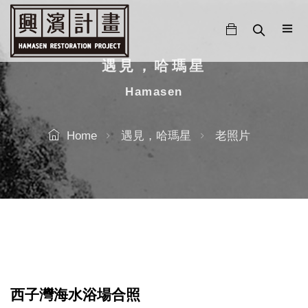
跳
至
主
要
遇見，哈瑪星
內
Hamasen
容
Home
遇見，哈瑪星
老照片
西子灣海水浴場合照