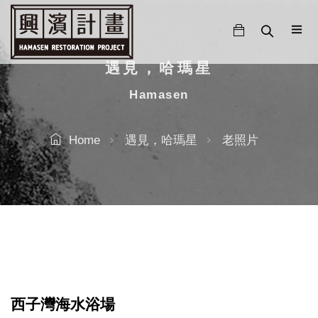
跳
至
主
要
遇見，哈瑪星
內
Hamasen
容
Home
遇見，哈瑪星
老照片
西子灣海水浴場