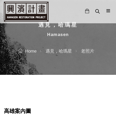
跳
至
主
要
遇見，哈瑪星
內
Hamasen
容
Home
遇見，哈瑪星
老照片
高雄案內圖