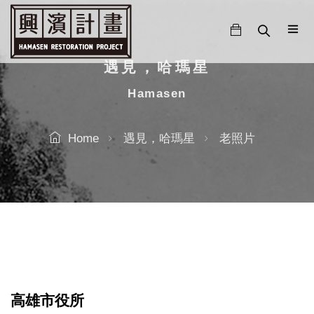
跳
至
主
要
遇見，哈瑪星
內
Hamasen
容
Home
遇見，哈瑪星
老照片
高雄市役所