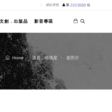
:::
網站導覽
第
位
文創．出版品
影音專區
Home
遇見，哈瑪星
老照片