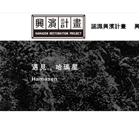
跳
至
主
認識興濱計畫
要
內
容
遇見，哈瑪星
Hamasen