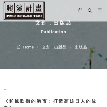
跳
至
主
要
文創．出版品
內
Publication
容
Home
文創．出版品
出版品
:::
《和風吹撫的港市：打造高雄日人的故