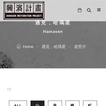
跳
至
主
要
遇見，哈瑪星
內
Hamasen
容
Home
遇見，哈瑪星
老照片
:::
ALL
山
港
鐵
町